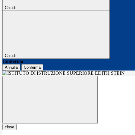
Chiudi
Chiudi
Conferma
Annulla
Conferma
close