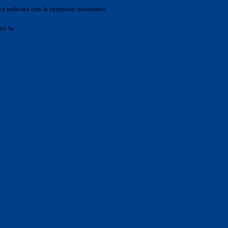
o indicato con le istruzioni necessarie.
ite la
Login Spaggiari