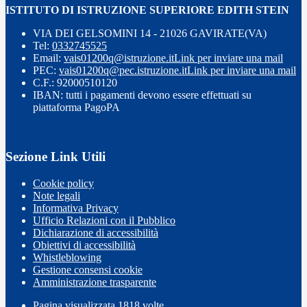
ISTITUTO DI ISTRUZIONE SUPERIORE EDITH STEIN
VIA DEI GELSOMINI 14 - 21026 GAVIRATE(VA)
Tel:
0332745525
Email:
vais01200q@istruzione.it
Link per inviare una mail
PEC:
vais01200q@pec.istruzione.it
Link per inviare una mail
C.F.: 92000510120
IBAN: tutti i pagamenti devono essere effettuati su
piattaforma PagoPA
Sezione Link Utili
Cookie policy
Note legali
Informativa Privacy
Ufficio Relazioni con il Pubblico
Dichiarazione di accessibilità
Obiettivi di accessibilità
Whistleblowing
Gestione consensi cookie
Amministrazione trasparente
Pagina visualizzata
1818
volte