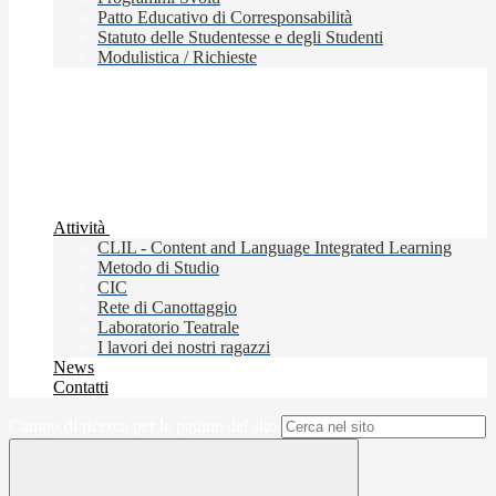
Patto Educativo di Corresponsabilità
Statuto delle Studentesse e degli Studenti
Modulistica / Richieste
Attività
CLIL - Content and Language Integrated Learning
Metodo di Studio
CIC
Rete di Canottaggio
Laboratorio Teatrale
I lavori dei nostri ragazzi
News
Contatti
Campo di ricerca per le pagine del sito