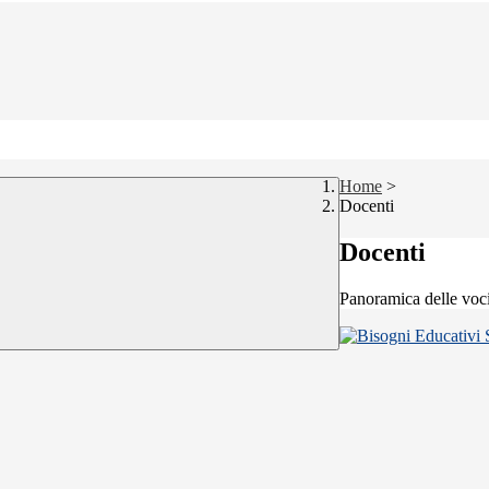
Home
>
Docenti
Docenti
Panoramica delle voc