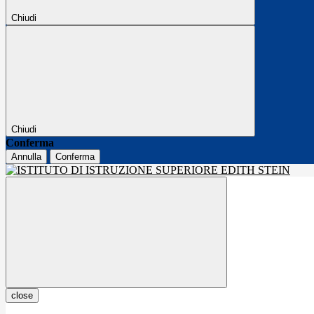
Chiudi
Chiudi
Conferma
Annulla
Conferma
close