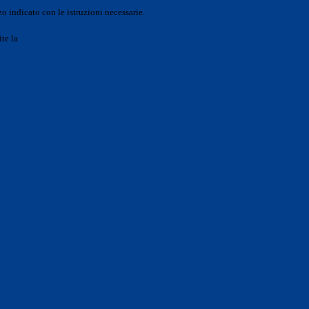
o indicato con le istruzioni necessarie.
ite la
Login Spaggiari