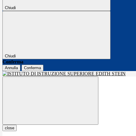
Chiudi
Chiudi
Conferma
Annulla
Conferma
close