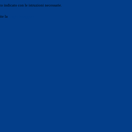
o indicato con le istruzioni necessarie.
ite la
Login Spaggiari