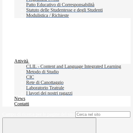
Patto Educativo di Corresponsabilità
Statuto delle Studentesse e degli Studenti
Modulistica / Richieste
Attività
CLIL - Content and Language Integrated Learning
Metodo di Studio
CIC
Rete di Canottaggio
Laboratorio Teatrale
I lavori dei nostri ragazzi
News
Contatti
Campo di ricerca per le pagine del sito