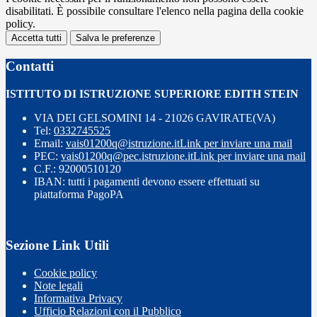
disabilitati. È possibile consultare l'elenco nella pagina della cookie
policy.
Accetta tutti
Salva le preferenze
Contatti
ISTITUTO DI ISTRUZIONE SUPERIORE EDITH STEIN
VIA DEI GELSOMINI 14 - 21026 GAVIRATE(VA)
Tel:
0332745525
Email:
vais01200q@istruzione.it
Link per inviare una mail
PEC:
vais01200q@pec.istruzione.it
Link per inviare una mail
C.F.: 92000510120
IBAN: tutti i pagamenti devono essere effettuati su
piattaforma PagoPA
Sezione Link Utili
Cookie policy
Note legali
Informativa Privacy
Ufficio Relazioni con il Pubblico