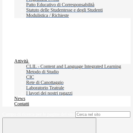
Patto Educativo di Corresponsabilità
Statuto delle Studentesse e degli Studenti
Modulistica / Richieste
Attività
CLIL - Content and Language Integrated Learning
Metodo di Studio
CIC
Rete di Canottaggio
Laboratorio Teatrale
I lavori dei nostri ragazzi
News
Contatti
Campo di ricerca per le pagine del sito