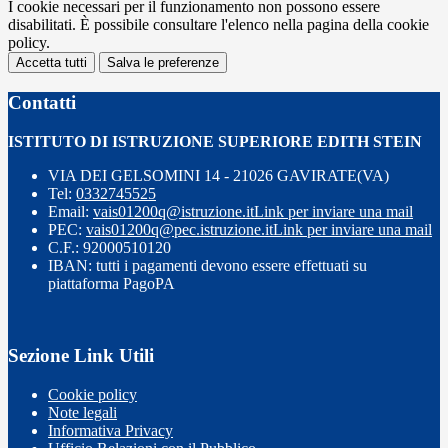
I cookie necessari per il funzionamento non possono essere
disabilitati. È possibile consultare l'elenco nella pagina della cookie
policy.
Accetta tutti
Salva le preferenze
Contatti
ISTITUTO DI ISTRUZIONE SUPERIORE EDITH STEIN
VIA DEI GELSOMINI 14 - 21026 GAVIRATE(VA)
Tel:
0332745525
Email:
vais01200q@istruzione.it
Link per inviare una mail
PEC:
vais01200q@pec.istruzione.it
Link per inviare una mail
C.F.: 92000510120
IBAN: tutti i pagamenti devono essere effettuati su
piattaforma PagoPA
Sezione Link Utili
Cookie policy
Note legali
Informativa Privacy