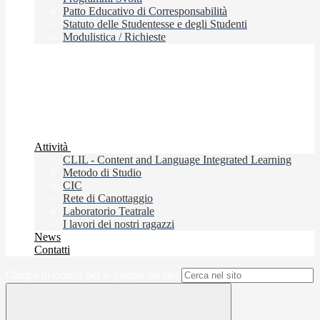
Patto Educativo di Corresponsabilità
Statuto delle Studentesse e degli Studenti
Modulistica / Richieste
Attività
CLIL - Content and Language Integrated Learning
Metodo di Studio
CIC
Rete di Canottaggio
Laboratorio Teatrale
I lavori dei nostri ragazzi
News
Contatti
Campo di ricerca per le pagine del sito