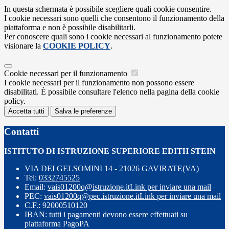
In questa schermata è possibile scegliere quali cookie consentire.
I cookie necessari sono quelli che consentono il funzionamento della
piattaforma e non è possibile disabilitarli.
Per conoscere quali sono i cookie necessari al funzionamento potete
visionare la
COOKIE POLICY
.
Cookie necessari per il funzionamento
I cookie necessari per il funzionamento non possono essere
disabilitati. È possibile consultare l'elenco nella pagina della cookie
policy.
Accetta tutti
Salva le preferenze
Contatti
ISTITUTO DI ISTRUZIONE SUPERIORE EDITH STEIN
VIA DEI GELSOMINI 14 - 21026 GAVIRATE(VA)
Tel:
0332745525
Email:
vais01200q@istruzione.it
Link per inviare una mail
PEC:
vais01200q@pec.istruzione.it
Link per inviare una mail
C.F.: 92000510120
IBAN: tutti i pagamenti devono essere effettuati su
piattaforma PagoPA