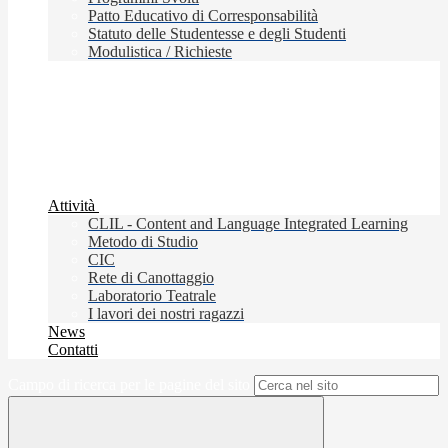
Patto Educativo di Corresponsabilità
Statuto delle Studentesse e degli Studenti
Modulistica / Richieste
Attività
CLIL - Content and Language Integrated Learning
Metodo di Studio
CIC
Rete di Canottaggio
Laboratorio Teatrale
I lavori dei nostri ragazzi
News
Contatti
Campo di ricerca per le pagine del sito