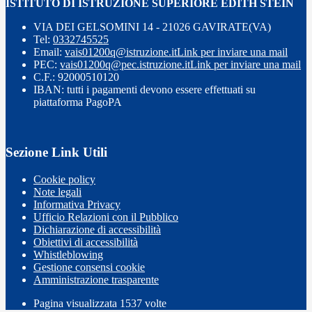
ISTITUTO DI ISTRUZIONE SUPERIORE EDITH STEIN
VIA DEI GELSOMINI 14 - 21026 GAVIRATE(VA)
Tel:
0332745525
Email:
vais01200q@istruzione.it
Link per inviare una mail
PEC:
vais01200q@pec.istruzione.it
Link per inviare una mail
C.F.: 92000510120
IBAN: tutti i pagamenti devono essere effettuati su
piattaforma PagoPA
Sezione Link Utili
Cookie policy
Note legali
Informativa Privacy
Ufficio Relazioni con il Pubblico
Dichiarazione di accessibilità
Obiettivi di accessibilità
Whistleblowing
Gestione consensi cookie
Amministrazione trasparente
Pagina visualizzata
1537
volte