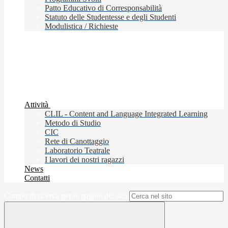
Patto Educativo di Corresponsabilità
Statuto delle Studentesse e degli Studenti
Modulistica / Richieste
Attività
CLIL - Content and Language Integrated Learning
Metodo di Studio
CIC
Rete di Canottaggio
Laboratorio Teatrale
I lavori dei nostri ragazzi
News
Contatti
Campo di ricerca per le pagine del sito