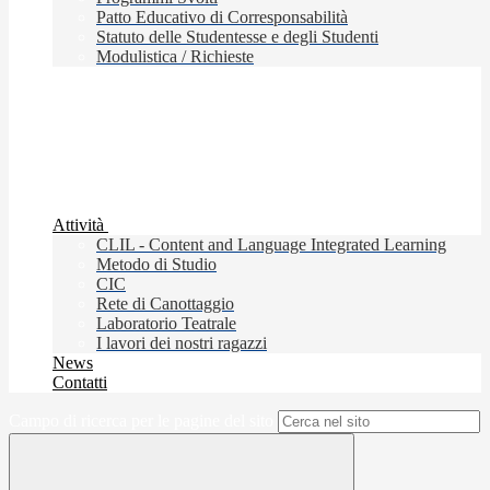
Patto Educativo di Corresponsabilità
Statuto delle Studentesse e degli Studenti
Modulistica / Richieste
Attività
CLIL - Content and Language Integrated Learning
Metodo di Studio
CIC
Rete di Canottaggio
Laboratorio Teatrale
I lavori dei nostri ragazzi
News
Contatti
Campo di ricerca per le pagine del sito