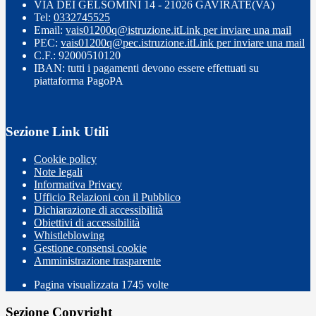
VIA DEI GELSOMINI 14 - 21026 GAVIRATE(VA)
Tel:
0332745525
Email:
vais01200q@istruzione.it
Link per inviare una mail
PEC:
vais01200q@pec.istruzione.it
Link per inviare una mail
C.F.: 92000510120
IBAN: tutti i pagamenti devono essere effettuati su
piattaforma PagoPA
Sezione Link Utili
Cookie policy
Note legali
Informativa Privacy
Ufficio Relazioni con il Pubblico
Dichiarazione di accessibilità
Obiettivi di accessibilità
Whistleblowing
Gestione consensi cookie
Amministrazione trasparente
Pagina visualizzata
1745
volte
Sezione Copyright