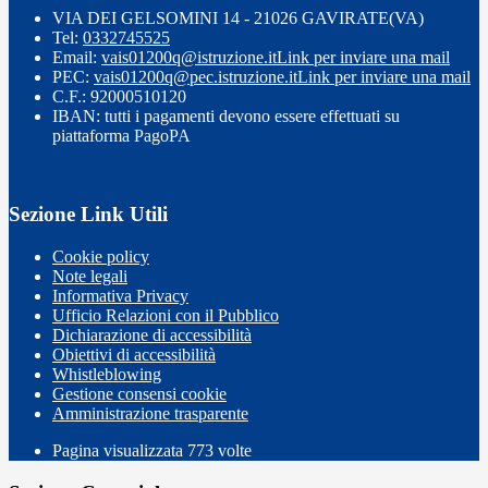
VIA DEI GELSOMINI 14 - 21026 GAVIRATE(VA)
Tel:
0332745525
Email:
vais01200q@istruzione.it
Link per inviare una mail
PEC:
vais01200q@pec.istruzione.it
Link per inviare una mail
C.F.: 92000510120
IBAN: tutti i pagamenti devono essere effettuati su
piattaforma PagoPA
Sezione Link Utili
Cookie policy
Note legali
Informativa Privacy
Ufficio Relazioni con il Pubblico
Dichiarazione di accessibilità
Obiettivi di accessibilità
Whistleblowing
Gestione consensi cookie
Amministrazione trasparente
Pagina visualizzata
773
volte