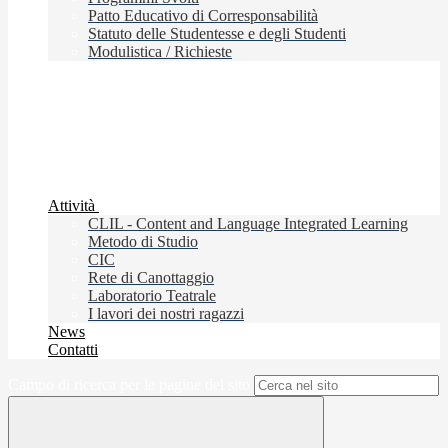
Patto Educativo di Corresponsabilità
Statuto delle Studentesse e degli Studenti
Modulistica / Richieste
Attività
CLIL - Content and Language Integrated Learning
Metodo di Studio
CIC
Rete di Canottaggio
Laboratorio Teatrale
I lavori dei nostri ragazzi
News
Contatti
Campo di ricerca per le pagine del sito