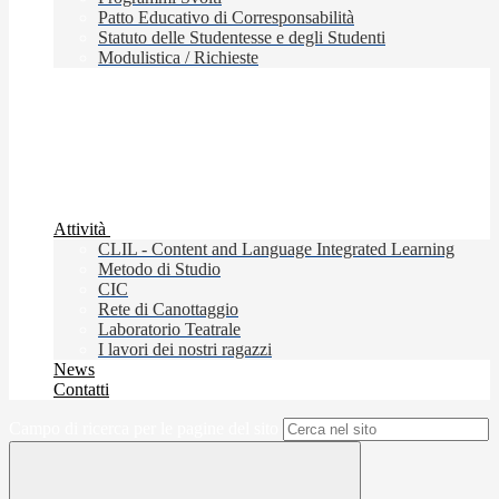
Patto Educativo di Corresponsabilità
Statuto delle Studentesse e degli Studenti
Modulistica / Richieste
Attività
CLIL - Content and Language Integrated Learning
Metodo di Studio
CIC
Rete di Canottaggio
Laboratorio Teatrale
I lavori dei nostri ragazzi
News
Contatti
Campo di ricerca per le pagine del sito