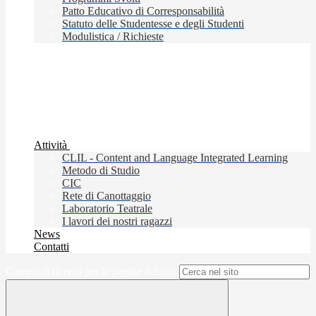
Patto Educativo di Corresponsabilità
Statuto delle Studentesse e degli Studenti
Modulistica / Richieste
Attività
CLIL - Content and Language Integrated Learning
Metodo di Studio
CIC
Rete di Canottaggio
Laboratorio Teatrale
I lavori dei nostri ragazzi
News
Contatti
Campo di ricerca per le pagine del sito