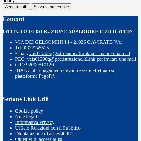
policy.
Accetta tutti
Salva le preferenze
Contatti
ISTITUTO DI ISTRUZIONE SUPERIORE EDITH STEIN
VIA DEI GELSOMINI 14 - 21026 GAVIRATE(VA)
Tel:
0332745525
Email:
vais01200q@istruzione.it
Link per inviare una mail
PEC:
vais01200q@pec.istruzione.it
Link per inviare una mail
C.F.: 92000510120
IBAN: tutti i pagamenti devono essere effettuati su
piattaforma PagoPA
Sezione Link Utili
Cookie policy
Note legali
Informativa Privacy
Ufficio Relazioni con il Pubblico
Dichiarazione di accessibilità
Obiettivi di accessibilità