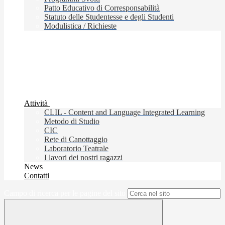
Patto Educativo di Corresponsabilità
Statuto delle Studentesse e degli Studenti
Modulistica / Richieste
Attività
CLIL - Content and Language Integrated Learning
Metodo di Studio
CIC
Rete di Canottaggio
Laboratorio Teatrale
I lavori dei nostri ragazzi
News
Contatti
Campo di ricerca per le pagine del sito