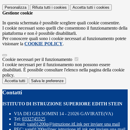
Personalizza
Rifiuta tutti
i cookies
Accetta tutti
i cookies
Gestione cookie
In questa schermata è possibile scegliere quali cookie consentire.
I cookie necessari sono quelli che consentono il funzionamento della
piattaforma e non è possibile disabilitarli.
Per conoscere quali sono i cookie necessari al funzionamento potete
visionare la
COOKIE POLICY
.
Cookie necessari per il funzionamento
I cookie necessari per il funzionamento non possono essere
disabilitati. È possibile consultare l'elenco nella pagina della cookie
policy.
Accetta tutti
Salva le preferenze
Contatti
ISTITUTO DI ISTRUZIONE SUPERIORE EDITH STEIN
VIA DEI GELSOMINI 14 - 21026 GAVIRATE(VA)
Tel:
0332745525
Email:
vais01200q@istruzione.it
Link per inviare una mail
PEC:
vais01200q@pec.istruzione.it
Link per inviare una mail