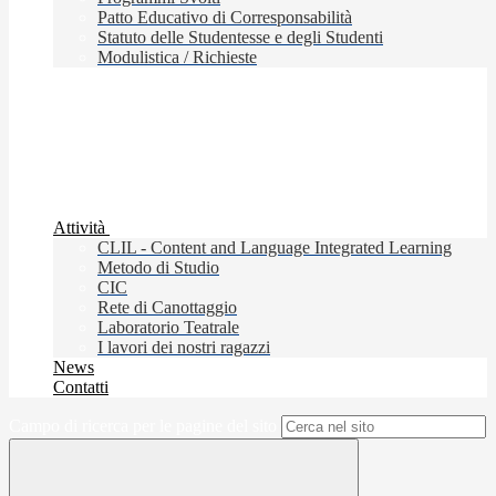
Patto Educativo di Corresponsabilità
Statuto delle Studentesse e degli Studenti
Modulistica / Richieste
Attività
CLIL - Content and Language Integrated Learning
Metodo di Studio
CIC
Rete di Canottaggio
Laboratorio Teatrale
I lavori dei nostri ragazzi
News
Contatti
Campo di ricerca per le pagine del sito