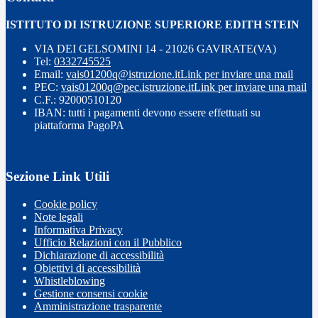
ISTITUTO DI ISTRUZIONE SUPERIORE EDITH STEIN
VIA DEI GELSOMINI 14 - 21026 GAVIRATE(VA)
Tel:
0332745525
Email:
vais01200q@istruzione.it
Link per inviare una mail
PEC:
vais01200q@pec.istruzione.it
Link per inviare una mail
C.F.: 92000510120
IBAN: tutti i pagamenti devono essere effettuati su
piattaforma PagoPA
Sezione Link Utili
Cookie policy
Note legali
Informativa Privacy
Ufficio Relazioni con il Pubblico
Dichiarazione di accessibilità
Obiettivi di accessibilità
Whistleblowing
Gestione consensi cookie
Amministrazione trasparente