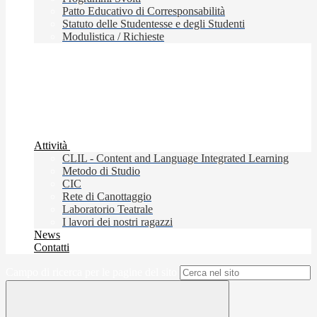
Patto Educativo di Corresponsabilità
Statuto delle Studentesse e degli Studenti
Modulistica / Richieste
Attività
CLIL - Content and Language Integrated Learning
Metodo di Studio
CIC
Rete di Canottaggio
Laboratorio Teatrale
I lavori dei nostri ragazzi
News
Contatti
Campo di ricerca per le pagine del sito