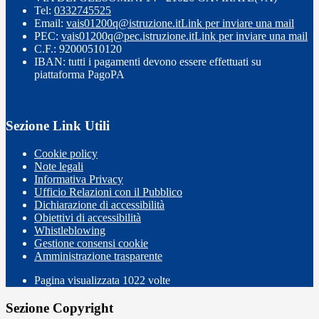
Tel:
0332745525
Email:
vais01200q@istruzione.it
Link per inviare una mail
PEC:
vais01200q@pec.istruzione.it
Link per inviare una mail
C.F.: 92000510120
IBAN: tutti i pagamenti devono essere effettuati su
piattaforma PagoPA
Sezione Link Utili
Cookie policy
Note legali
Informativa Privacy
Ufficio Relazioni con il Pubblico
Dichiarazione di accessibilità
Obiettivi di accessibilità
Whistleblowing
Gestione consensi cookie
Amministrazione trasparente
Pagina visualizzata
1022
volte
Sezione Copyright