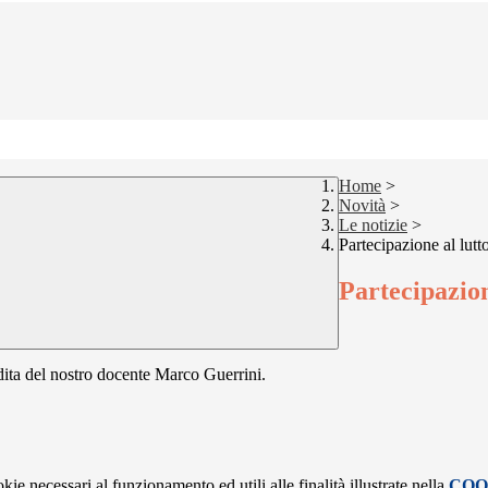
Home
>
Novità
>
Le notizie
>
Partecipazione al lutt
Partecipazion
dita del nostro docente Marco Guerrini.
kie necessari al funzionamento ed utili alle finalità illustrate nella
COO