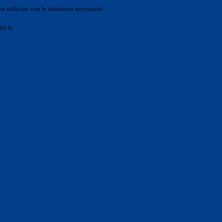
o indicato con le istruzioni necessarie.
ite la
Login Spaggiari