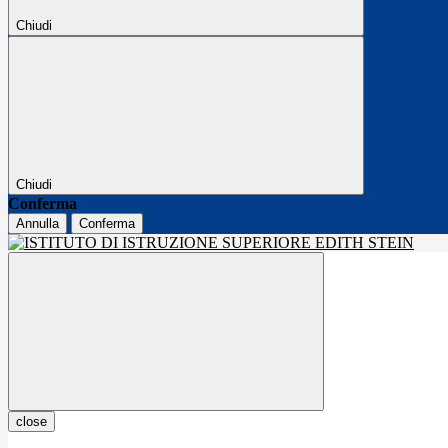
Chiudi
Chiudi
Conferma
Annulla
Conferma
close