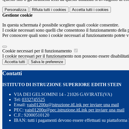
Personalizza
Rifiuta tutti
i cookies
Accetta tutti
i cookies
Gestione cookie
In questa schermata è possibile scegliere quali cookie consentire.
I cookie necessari sono quelli che consentono il funzionamento della pi
Per conoscere quali sono i cookie necessari al funzionamento potete v
Cookie necessari per il funzionamento
I cookie necessari per il funzionamento non possono essere disabilitati.
Accetta tutti
Salva le preferenze
Contatti
ISTITUTO DI ISTRUZIONE SUPERIORE EDITH STEIN
VIA DEI GELSOMINI 14 - 21026 GAVIRATE(VA)
Tel:
0332745525
Email:
vais01200q@istruzione.it
Link per inviare una mail
PEC:
vais01200q@pec.istruzione.it
Link per inviare una mail
C.F.: 92000510120
IBAN: tutti i pagamenti devono essere effettuati su piattaform