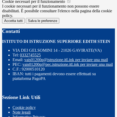
Cookie necessari per il funzionamento
I cookie necessari per il funzionamento non possono essere
disabilitati. È possibile consultare l'elenco nella pagina della cookie
policy.
Accetta tutti
Salva le preferenze
Contatti
ISTITUTO DI ISTRUZIONE SUPERIORE EDITH STEIN
VIA DEI GELSOMINI 14 - 21026 GAVIRATE(VA)
Tel:
0332745525
Email:
vais01200q@istruzione.it
Link per inviare una mail
PEC:
vais01200q@pec.istruzione.it
Link per inviare una mail
C.F.: 92000510120
IBAN: tutti i pagamenti devono essere effettuati su
piattaforma PagoPA
Sezione Link Utili
Cookie policy
Note legali
Informativa Privacy