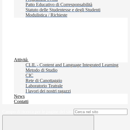
Patto Educativo di Corresponsabilità
Statuto delle Studentesse e degli Studenti
Modulistica / Richieste
Attività
CLIL - Content and Language Integrated Learning
Metodo di Studio
CIC
Rete di Canottaggio
Laboratorio Teatrale
I lavori dei nostri ragazzi
News
Contatti
Campo di ricerca per le pagine del sito