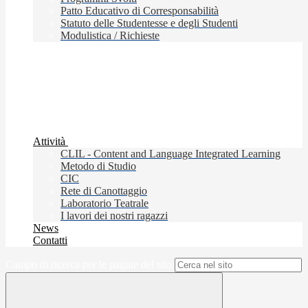
Patto Educativo di Corresponsabilità
Statuto delle Studentesse e degli Studenti
Modulistica / Richieste
Attività
CLIL - Content and Language Integrated Learning
Metodo di Studio
CIC
Rete di Canottaggio
Laboratorio Teatrale
I lavori dei nostri ragazzi
News
Contatti
Campo di ricerca per le pagine del sito