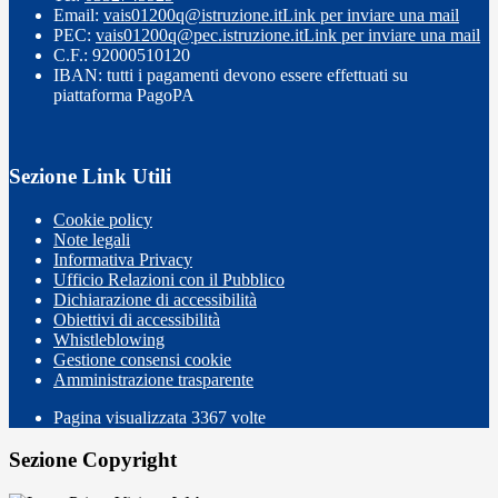
Email:
vais01200q@istruzione.it
Link per inviare una mail
PEC:
vais01200q@pec.istruzione.it
Link per inviare una mail
C.F.: 92000510120
IBAN: tutti i pagamenti devono essere effettuati su
piattaforma PagoPA
Sezione Link Utili
Cookie policy
Note legali
Informativa Privacy
Ufficio Relazioni con il Pubblico
Dichiarazione di accessibilità
Obiettivi di accessibilità
Whistleblowing
Gestione consensi cookie
Amministrazione trasparente
Pagina visualizzata
3367
volte
Sezione Copyright