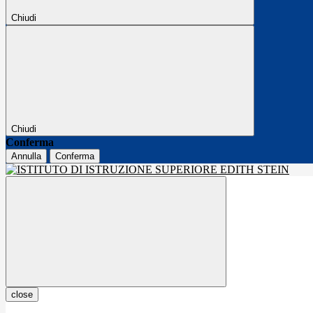
Chiudi
Chiudi
Conferma
Annulla
Conferma
close