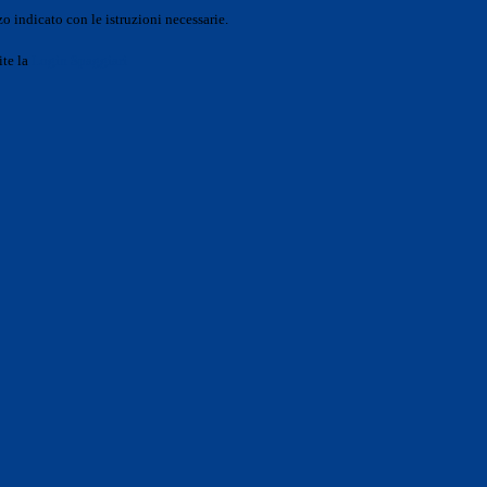
o indicato con le istruzioni necessarie.
ite la
Login Spaggiari