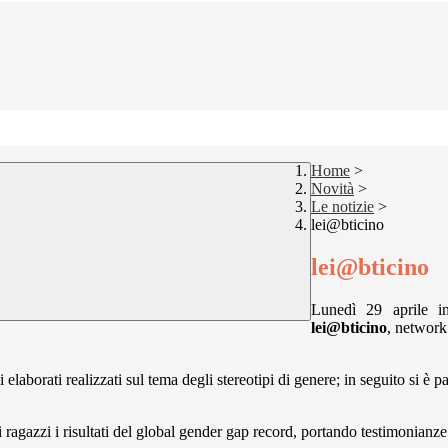
Home
>
Novità
>
Le notizie
>
lei@bticino
lei@bticino
Lunedì 29 aprile in
lei@bticino
, network 
ati realizzati sul tema degli stereotipi di genere; in seguito si è parla
 ragazzi i risultati del global gender gap record, portando testimonianze