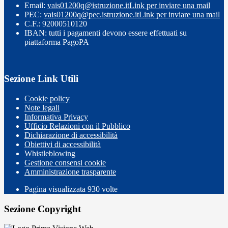
Email:
vais01200q@istruzione.it
Link per inviare una mail
PEC:
vais01200q@pec.istruzione.it
Link per inviare una mail
C.F.: 92000510120
IBAN: tutti i pagamenti devono essere effettuati su
piattaforma PagoPA
Sezione Link Utili
Cookie policy
Note legali
Informativa Privacy
Ufficio Relazioni con il Pubblico
Dichiarazione di accessibilità
Obiettivi di accessibilità
Whistleblowing
Gestione consensi cookie
Amministrazione trasparente
Pagina visualizzata
930
volte
Sezione Copyright