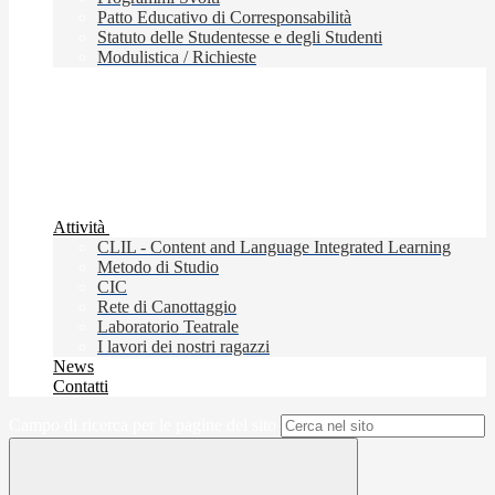
Patto Educativo di Corresponsabilità
Statuto delle Studentesse e degli Studenti
Modulistica / Richieste
Attività
CLIL - Content and Language Integrated Learning
Metodo di Studio
CIC
Rete di Canottaggio
Laboratorio Teatrale
I lavori dei nostri ragazzi
News
Contatti
Campo di ricerca per le pagine del sito