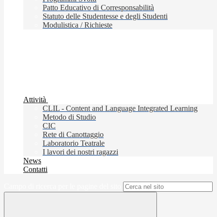
Patto Educativo di Corresponsabilità
Statuto delle Studentesse e degli Studenti
Modulistica / Richieste
Attività
CLIL - Content and Language Integrated Learning
Metodo di Studio
CIC
Rete di Canottaggio
Laboratorio Teatrale
I lavori dei nostri ragazzi
News
Contatti
Campo di ricerca per le pagine del sito