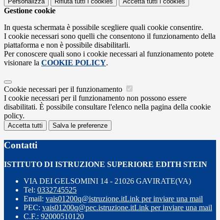
Personalizza
Rifiuta tutti
i cookies
Accetta tutti
i cookies
Gestione cookie
In questa schermata è possibile scegliere quali cookie consentire.
I cookie necessari sono quelli che consentono il funzionamento della
piattaforma e non è possibile disabilitarli.
Per conoscere quali sono i cookie necessari al funzionamento potete
visionare la
COOKIE POLICY
.
Cookie necessari per il funzionamento
I cookie necessari per il funzionamento non possono essere
disabilitati. È possibile consultare l'elenco nella pagina della cookie
policy.
Accetta tutti
Salva le preferenze
Contatti
ISTITUTO DI ISTRUZIONE SUPERIORE EDITH STEIN
VIA DEI GELSOMINI 14 - 21026 GAVIRATE(VA)
Tel:
0332745525
Email:
vais01200q@istruzione.it
Link per inviare una mail
PEC:
vais01200q@pec.istruzione.it
Link per inviare una mail
C.F.: 92000510120