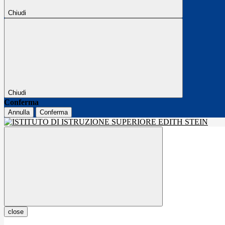
Chiudi
Chiudi
Conferma
Annulla
Conferma
close