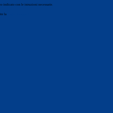
o indicato con le istruzioni necessarie.
ite la
Login Spaggiari