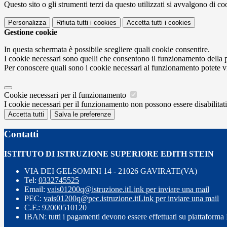
Questo sito o gli strumenti terzi da questo utilizzati si avvalgono di coo
Personalizza
Rifiuta tutti
i cookies
Accetta tutti
i cookies
Gestione cookie
In questa schermata è possibile scegliere quali cookie consentire.
I cookie necessari sono quelli che consentono il funzionamento della pi
Per conoscere quali sono i cookie necessari al funzionamento potete v
Cookie necessari per il funzionamento
I cookie necessari per il funzionamento non possono essere disabilitati.
Accetta tutti
Salva le preferenze
Contatti
ISTITUTO DI ISTRUZIONE SUPERIORE EDITH STEIN
VIA DEI GELSOMINI 14 - 21026 GAVIRATE(VA)
Tel:
0332745525
Email:
vais01200q@istruzione.it
Link per inviare una mail
PEC:
vais01200q@pec.istruzione.it
Link per inviare una mail
C.F.: 92000510120
IBAN: tutti i pagamenti devono essere effettuati su piattaform