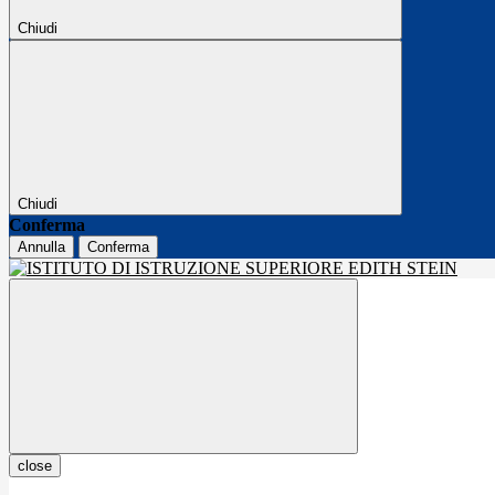
Chiudi
Chiudi
Conferma
Annulla
Conferma
close