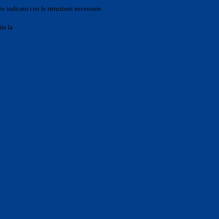
o indicato con le istruzioni necessarie.
ite la
Login Spaggiari