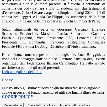
benvenuto a tutte le Autorità presenti, si è svolta la cerimonia di
consegna dei body da gara a tutti gli studenti, con due testimonial
d’eccezione, Gabriel Soares, argento olimpico a Parigi 2024 nel 2 di
coppia pesi leggeri, e Linda De Filippis, ex studentessa dello Stein
che, con l’8+ ha anche lei preso parte ai Giochi Olimpici di Parigi.
Saluti istituzionali da parte di Giuseppe Carcano, Direttore
Scolastico Provinciale, Massimo Parola, Sindaco di Gavirate,
Fabrizio Quaglino, Vice Presidente FIC, Leonardo Binda,
Presidente FIC Lombardia, Francesca Postiglione, Consigliera
Federale FIC e Fiona De Jong, Direttrice dell’Hub australiano.
Ha condotto, come sempre in modo magistrale, Luca Broggini, la
voce del Canottaggio Italiano e neo Direttore Artistico degli eventi
organizzati dall Federazione Italiana Canottaggio. Ha fatto seguito
un rinfresco per tutti gli ospiti presenti.
Link alla galleria delle foto
Notizie
Questo sito o gli strumenti terzi da questo utilizzati si avvalgono di
cookie necessari al funzionamento ed utili alle finalità illustrate nella
COOKIE POLICY
.
Personalizza
Rifiuta tutti
i cookies
Accetta tutti
i cookies