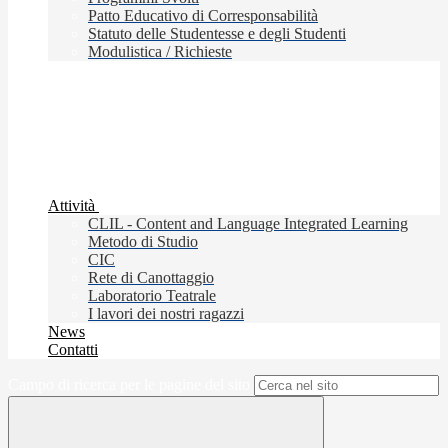
Patto Educativo di Corresponsabilità
Statuto delle Studentesse e degli Studenti
Modulistica / Richieste
Attività
CLIL - Content and Language Integrated Learning
Metodo di Studio
CIC
Rete di Canottaggio
Laboratorio Teatrale
I lavori dei nostri ragazzi
News
Contatti
Campo di ricerca per le pagine del sito