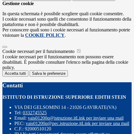
Gestione cookie
In questa schermata è possibile scegliere quali cookie consentire.
I cookie necessari sono quelli che consentono il funzionamento della
piattaforma e non è possibile disabilitarli.
Per conoscere quali sono i cookie necessari al funzionamento potete
visionare la
COOKIE POLICY
.
Cookie necessari per il funzionamento
I cookie necessari per il funzionamento non possono essere
disabilitati. È possibile consultare l'elenco nella pagina della cookie
policy.
Accetta tutti
Salva le preferenze
Contatti
ISTITUTO DI ISTRUZIONE SUPERIORE EDITH STEIN
VIA DEI GELSOMINI 14 - 21026 GAVIRATE(VA)
Tel:
0332745525
Email:
vais01200q@istruzione.it
Link per inviare una mail
PEC:
vais01200q@pec.istruzione.it
Link per inviare una mail
C.F.: 92000510120