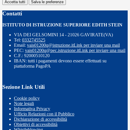
Accetta tutti
Salva le preferenze
Contatti
ISTITUTO DI ISTRUZIONE SUPERIORE EDITH STEIN
VIA DEI GELSOMINI 14 - 21026 GAVIRATE(VA)
Tel:
0332745525
Email:
vais01200q@istruzione.it
Link per inviare una mail
PEC:
vais01200q@pec.istruzione.it
Link per inviare una mail
C.F.: 92000510120
IBAN: tutti i pagamenti devono essere effettuati su
piattaforma PagoPA
Sezione Link Utili
Cookie policy
Note legali
Informativa Privacy
Ufficio Relazioni con il Pubblico
Dichiarazione di accessibilità
Obiettivi di accessibilità
Whistleblowing