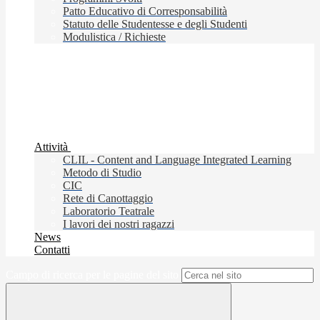
Patto Educativo di Corresponsabilità
Statuto delle Studentesse e degli Studenti
Modulistica / Richieste
Attività
CLIL - Content and Language Integrated Learning
Metodo di Studio
CIC
Rete di Canottaggio
Laboratorio Teatrale
I lavori dei nostri ragazzi
News
Contatti
Campo di ricerca per le pagine del sito