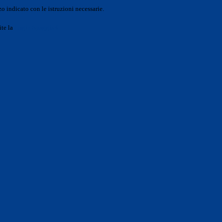
o indicato con le istruzioni necessarie.
ite la
Login Spaggiari