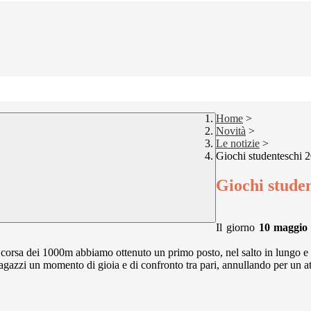
Home
>
Novità
>
Le notizie
>
Giochi studenteschi 
Giochi stude
Il giorno
10 maggio
 corsa dei 1000m abbiamo ottenuto un primo posto, nel salto in lungo e nel
agazzi un momento di gioia e di confronto tra pari, annullando per un at