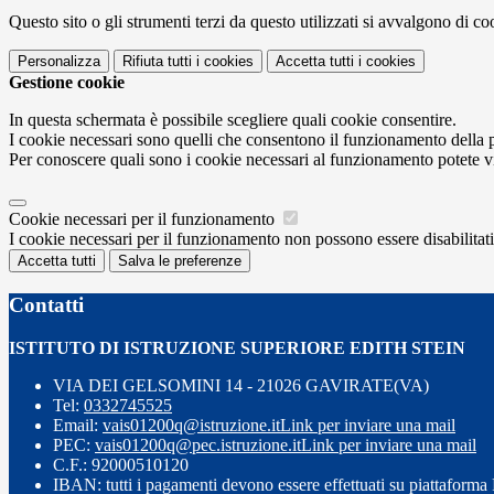
Questo sito o gli strumenti terzi da questo utilizzati si avvalgono di coo
Personalizza
Rifiuta tutti
i cookies
Accetta tutti
i cookies
Gestione cookie
In questa schermata è possibile scegliere quali cookie consentire.
I cookie necessari sono quelli che consentono il funzionamento della pi
Per conoscere quali sono i cookie necessari al funzionamento potete v
Cookie necessari per il funzionamento
I cookie necessari per il funzionamento non possono essere disabilitati.
Accetta tutti
Salva le preferenze
Contatti
ISTITUTO DI ISTRUZIONE SUPERIORE EDITH STEIN
VIA DEI GELSOMINI 14 - 21026 GAVIRATE(VA)
Tel:
0332745525
Email:
vais01200q@istruzione.it
Link per inviare una mail
PEC:
vais01200q@pec.istruzione.it
Link per inviare una mail
C.F.: 92000510120
IBAN: tutti i pagamenti devono essere effettuati su piattaform