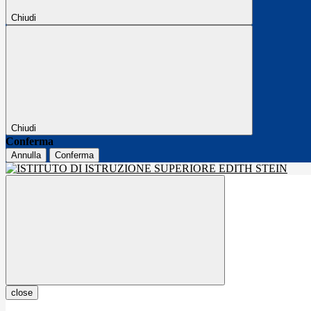
Chiudi
Chiudi
Conferma
Annulla
Conferma
close