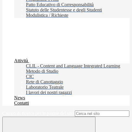
Patto Educativo di Corresponsabilità
Statuto delle Studentesse e degli Studenti
Modulistica / Richieste
Attività
CLIL - Content and Language Integrated Learning
Metodo di Studio
CIC
Rete di Canottaggio
Laboratorio Teatrale
I lavori dei nostri ragazzi
News
Contatti
Campo di ricerca per le pagine del sito