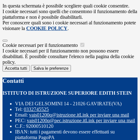
In questa schermata è possibile scegliere quali cookie consentire.
I cookie necessari sono quelli che consentono il funzionamento della
piattaforma e non è possibile disabilitarli.
Per conoscere quali sono i cookie necessari al funzionamento potete
visionare la
COOKIE POLICY
.
Cookie necessari per il funzionamento
I cookie necessari per il funzionamento non possono essere
disabilitati. È possibile consultare l'elenco nella pagina della cookie
policy.
Accetta tutti
Salva le preferenze
Contatti
ISTITUTO DI ISTRUZIONE SUPERIORE EDITH STEIN
VIA DEI GELSOMINI 14 - 21026 GAVIRATE(VA)
Tel:
0332745525
Email:
vais01200q@istruzione.it
Link per inviare una mail
PEC:
vais01200q@pec.istruzione.it
Link per inviare una mail
C.F.: 92000510120
IBAN: tutti i pagamenti devono essere effettuati su
piattaforma PagoPA