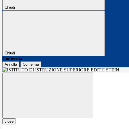
Chiudi
Chiudi
Conferma
Annulla
Conferma
close