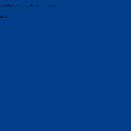
o indicato con le istruzioni necessarie.
ite la
Login Spaggiari