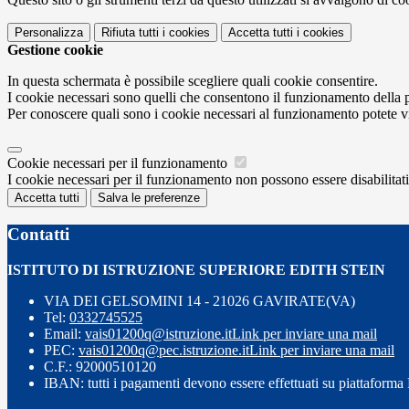
Personalizza
Rifiuta tutti
i cookies
Accetta tutti
i cookies
Gestione cookie
In questa schermata è possibile scegliere quali cookie consentire.
I cookie necessari sono quelli che consentono il funzionamento della pi
Per conoscere quali sono i cookie necessari al funzionamento potete v
Cookie necessari per il funzionamento
I cookie necessari per il funzionamento non possono essere disabilitati.
Accetta tutti
Salva le preferenze
Contatti
ISTITUTO DI ISTRUZIONE SUPERIORE EDITH STEIN
VIA DEI GELSOMINI 14 - 21026 GAVIRATE(VA)
Tel:
0332745525
Email:
vais01200q@istruzione.it
Link per inviare una mail
PEC:
vais01200q@pec.istruzione.it
Link per inviare una mail
C.F.: 92000510120
IBAN: tutti i pagamenti devono essere effettuati su piattaform