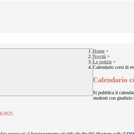
Home
>
Novità
>
Le notizie
>
Calendario corsi di r
Calendario c
Si pubblica il calendar
studenti con giudizio
06/2025
kie necessari al funzionamento ed utili alle finalità illustrate nella
COO