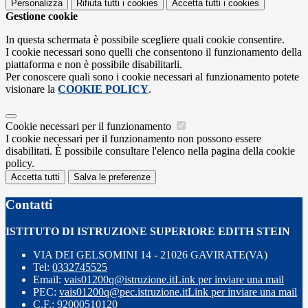
Personalizza
Rifiuta tutti
i cookies
Accetta tutti
i cookies
Gestione cookie
In questa schermata è possibile scegliere quali cookie consentire.
I cookie necessari sono quelli che consentono il funzionamento della
piattaforma e non è possibile disabilitarli.
Per conoscere quali sono i cookie necessari al funzionamento potete
visionare la
COOKIE POLICY
.
Cookie necessari per il funzionamento
I cookie necessari per il funzionamento non possono essere
disabilitati. È possibile consultare l'elenco nella pagina della cookie
policy.
Accetta tutti
Salva le preferenze
Contatti
ISTITUTO DI ISTRUZIONE SUPERIORE EDITH STEIN
VIA DEI GELSOMINI 14 - 21026 GAVIRATE(VA)
Tel:
0332745525
Email:
vais01200q@istruzione.it
Link per inviare una mail
PEC:
vais01200q@pec.istruzione.it
Link per inviare una mail
C.F.: 92000510120