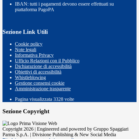
IBAN: tutti i pagamenti devono essere effettuati su
piattaforma PagoPA
Sezione Link Utili
Cookie policy
Note legali
Informativa Privacy
Ufficio Relazioni con il Pubblico
Dichiarazione di accessibilità
Obiettivi di accessibilità
Whistleblowing
Gestione consensi cookie
Amministrazione trasparente
Pagina visualizzata
3328
volte
Sezione Copyright
Copyright 2026 | Engineered and powered by Gruppo Spaggiari
Parma S.p.A. | Divisione Publishing & New Social Media