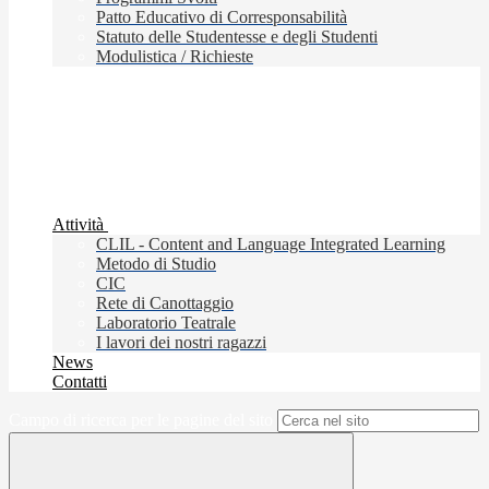
Patto Educativo di Corresponsabilità
Statuto delle Studentesse e degli Studenti
Modulistica / Richieste
Attività
CLIL - Content and Language Integrated Learning
Metodo di Studio
CIC
Rete di Canottaggio
Laboratorio Teatrale
I lavori dei nostri ragazzi
News
Contatti
Campo di ricerca per le pagine del sito