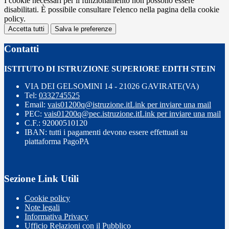
I cookie necessari per il funzionamento non possono essere
disabilitati. È possibile consultare l'elenco nella pagina della cookie
policy.
Accetta tutti
Salva le preferenze
Contatti
ISTITUTO DI ISTRUZIONE SUPERIORE EDITH STEIN
VIA DEI GELSOMINI 14 - 21026 GAVIRATE(VA)
Tel:
0332745525
Email:
vais01200q@istruzione.it
Link per inviare una mail
PEC:
vais01200q@pec.istruzione.it
Link per inviare una mail
C.F.: 92000510120
IBAN: tutti i pagamenti devono essere effettuati su
piattaforma PagoPA
Sezione Link Utili
Cookie policy
Note legali
Informativa Privacy
Ufficio Relazioni con il Pubblico