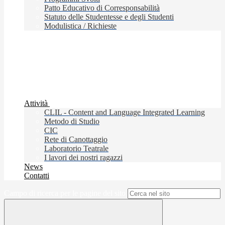
Patto Educativo di Corresponsabilità
Statuto delle Studentesse e degli Studenti
Modulistica / Richieste
Attività
CLIL - Content and Language Integrated Learning
Metodo di Studio
CIC
Rete di Canottaggio
Laboratorio Teatrale
I lavori dei nostri ragazzi
News
Contatti
Campo di ricerca per le pagine del sito