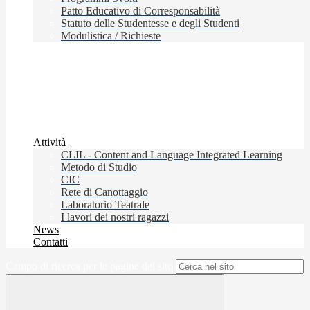
Patto Educativo di Corresponsabilità
Statuto delle Studentesse e degli Studenti
Modulistica / Richieste
Attività
CLIL - Content and Language Integrated Learning
Metodo di Studio
CIC
Rete di Canottaggio
Laboratorio Teatrale
I lavori dei nostri ragazzi
News
Contatti
Campo di ricerca per le pagine del sito