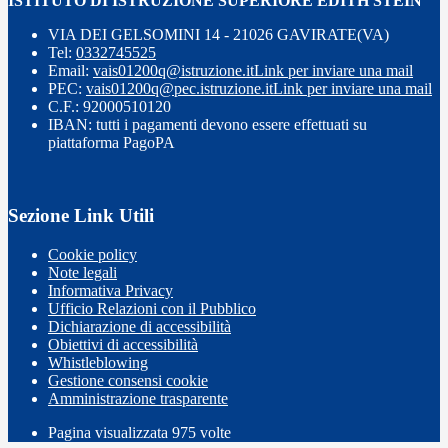
ISTITUTO DI ISTRUZIONE SUPERIORE EDITH STEIN
VIA DEI GELSOMINI 14 - 21026 GAVIRATE(VA)
Tel:
0332745525
Email:
vais01200q@istruzione.it
Link per inviare una mail
PEC:
vais01200q@pec.istruzione.it
Link per inviare una mail
C.F.: 92000510120
IBAN: tutti i pagamenti devono essere effettuati su
piattaforma PagoPA
Sezione Link Utili
Cookie policy
Note legali
Informativa Privacy
Ufficio Relazioni con il Pubblico
Dichiarazione di accessibilità
Obiettivi di accessibilità
Whistleblowing
Gestione consensi cookie
Amministrazione trasparente
Pagina visualizzata
975
volte