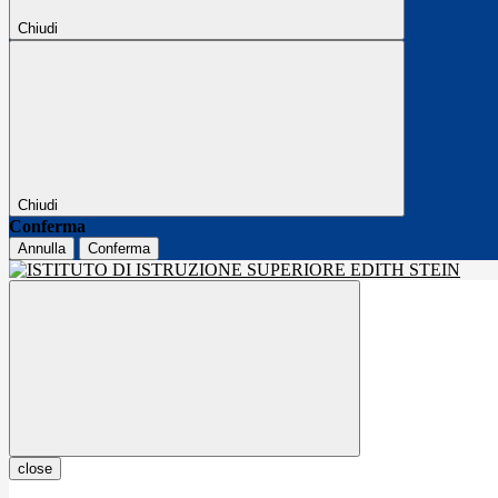
Chiudi
Chiudi
Conferma
Annulla
Conferma
close