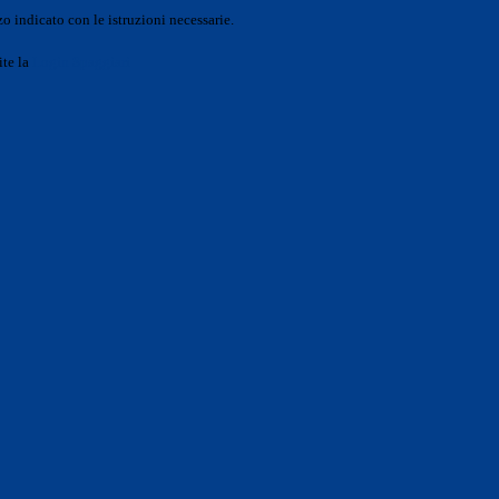
o indicato con le istruzioni necessarie.
ite la
Login Spaggiari