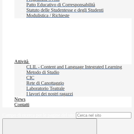
Patto Educativo di Corresponsabilità
Statuto delle Studentesse e degli Studenti
Modulistica / Richieste
Attività
CLIL - Content and Language Integrated Learning
Metodo di Studio
CIC
Rete di Canottaggio
Laboratorio Teatrale
I lavori dei nostri ragazzi
News
Contatti
Campo di ricerca per le pagine del sito