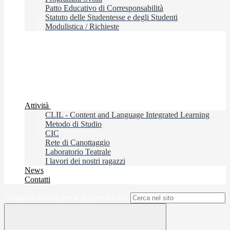
Patto Educativo di Corresponsabilità
Statuto delle Studentesse e degli Studenti
Modulistica / Richieste
Attività
CLIL - Content and Language Integrated Learning
Metodo di Studio
CIC
Rete di Canottaggio
Laboratorio Teatrale
I lavori dei nostri ragazzi
News
Contatti
Campo di ricerca per le pagine del sito