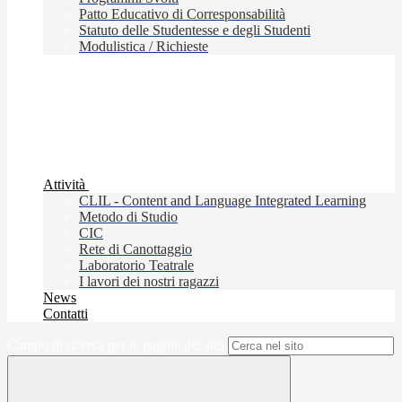
Patto Educativo di Corresponsabilità
Statuto delle Studentesse e degli Studenti
Modulistica / Richieste
Attività
CLIL - Content and Language Integrated Learning
Metodo di Studio
CIC
Rete di Canottaggio
Laboratorio Teatrale
I lavori dei nostri ragazzi
News
Contatti
Campo di ricerca per le pagine del sito