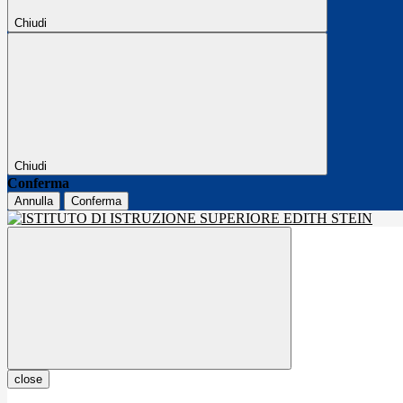
Chiudi
Chiudi
Conferma
Annulla
Conferma
close