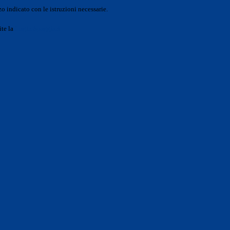
o indicato con le istruzioni necessarie.
ite la
Login Spaggiari