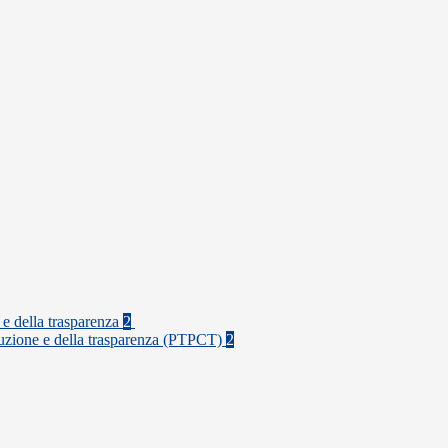
 e della trasparenza
2
rruzione e della trasparenza (PTPCT)
2