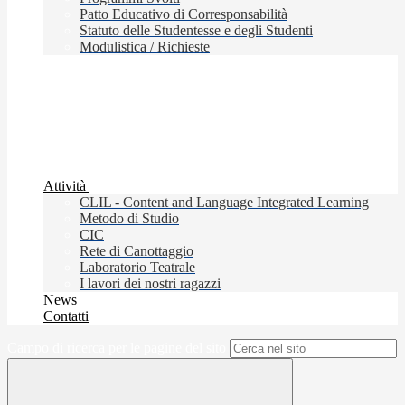
Patto Educativo di Corresponsabilità
Statuto delle Studentesse e degli Studenti
Modulistica / Richieste
Attività
CLIL - Content and Language Integrated Learning
Metodo di Studio
CIC
Rete di Canottaggio
Laboratorio Teatrale
I lavori dei nostri ragazzi
News
Contatti
Campo di ricerca per le pagine del sito