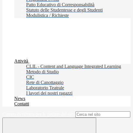
Patto Educativo di Corresponsabilità
Statuto delle Studentesse e degli Studenti
Modulistica / Richieste
Attività
CLIL - Content and Language Integrated Learning
Metodo di Studio
CIC
Rete di Canottaggio
Laboratorio Teatrale
I lavori dei nostri ragazzi
News
Contatti
Campo di ricerca per le pagine del sito