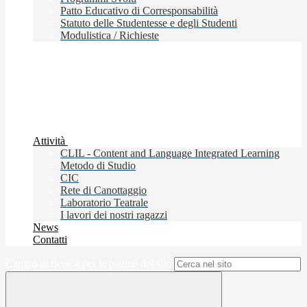
Patto Educativo di Corresponsabilità
Statuto delle Studentesse e degli Studenti
Modulistica / Richieste
Attività
CLIL - Content and Language Integrated Learning
Metodo di Studio
CIC
Rete di Canottaggio
Laboratorio Teatrale
I lavori dei nostri ragazzi
News
Contatti
Campo di ricerca per le pagine del sito