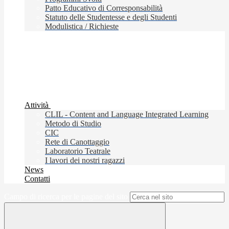
Patto Educativo di Corresponsabilità
Statuto delle Studentesse e degli Studenti
Modulistica / Richieste
Attività
CLIL - Content and Language Integrated Learning
Metodo di Studio
CIC
Rete di Canottaggio
Laboratorio Teatrale
I lavori dei nostri ragazzi
News
Contatti
Campo di ricerca per le pagine del sito