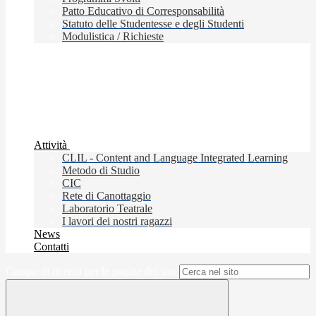
Patto Educativo di Corresponsabilità
Statuto delle Studentesse e degli Studenti
Modulistica / Richieste
Attività
CLIL - Content and Language Integrated Learning
Metodo di Studio
CIC
Rete di Canottaggio
Laboratorio Teatrale
I lavori dei nostri ragazzi
News
Contatti
Campo di ricerca per le pagine del sito