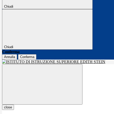
Chiudi
Chiudi
Conferma
Annulla
Conferma
close