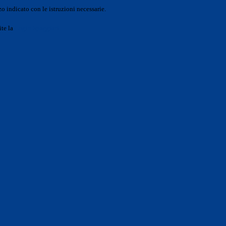
o indicato con le istruzioni necessarie.
ite la
Login Spaggiari