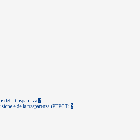
 e della trasparenza
2
rruzione e della trasparenza (PTPCT)
2