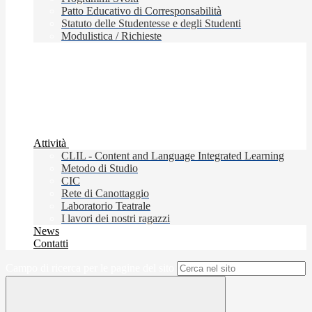
Patto Educativo di Corresponsabilità
Statuto delle Studentesse e degli Studenti
Modulistica / Richieste
Attività
CLIL - Content and Language Integrated Learning
Metodo di Studio
CIC
Rete di Canottaggio
Laboratorio Teatrale
I lavori dei nostri ragazzi
News
Contatti
Campo di ricerca per le pagine del sito