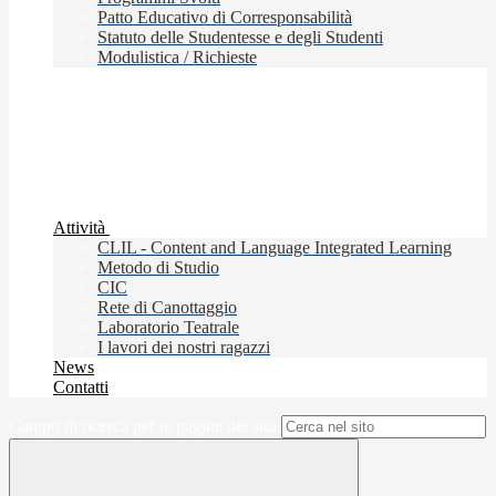
Patto Educativo di Corresponsabilità
Statuto delle Studentesse e degli Studenti
Modulistica / Richieste
Attività
CLIL - Content and Language Integrated Learning
Metodo di Studio
CIC
Rete di Canottaggio
Laboratorio Teatrale
I lavori dei nostri ragazzi
News
Contatti
Campo di ricerca per le pagine del sito