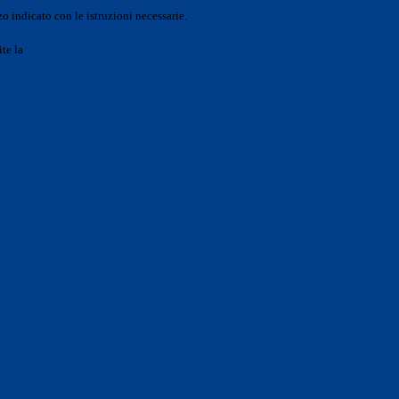
o indicato con le istruzioni necessarie.
ite la
Login Spaggiari