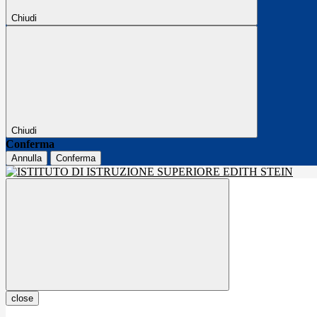
Chiudi
Chiudi
Conferma
Annulla
Conferma
close