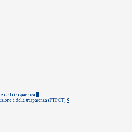
 e della trasparenza
2
rruzione e della trasparenza (PTPCT)
2