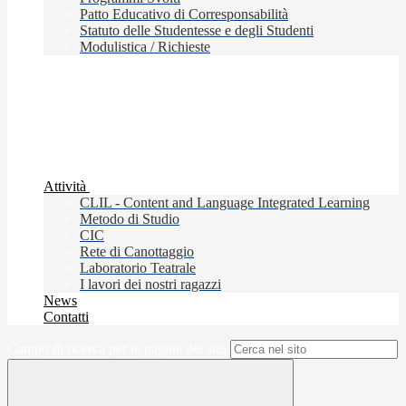
Patto Educativo di Corresponsabilità
Statuto delle Studentesse e degli Studenti
Modulistica / Richieste
Attività
CLIL - Content and Language Integrated Learning
Metodo di Studio
CIC
Rete di Canottaggio
Laboratorio Teatrale
I lavori dei nostri ragazzi
News
Contatti
Campo di ricerca per le pagine del sito