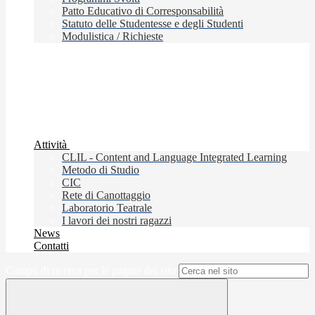
Patto Educativo di Corresponsabilità
Statuto delle Studentesse e degli Studenti
Modulistica / Richieste
Attività
CLIL - Content and Language Integrated Learning
Metodo di Studio
CIC
Rete di Canottaggio
Laboratorio Teatrale
I lavori dei nostri ragazzi
News
Contatti
Campo di ricerca per le pagine del sito