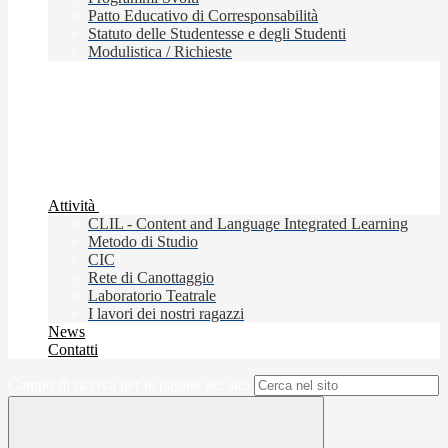
Patto Educativo di Corresponsabilità
Statuto delle Studentesse e degli Studenti
Modulistica / Richieste
Attività
CLIL - Content and Language Integrated Learning
Metodo di Studio
CIC
Rete di Canottaggio
Laboratorio Teatrale
I lavori dei nostri ragazzi
News
Contatti
Campo di ricerca per le pagine del sito