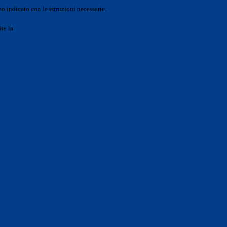
o indicato con le istruzioni necessarie.
ite la
Login Spaggiari