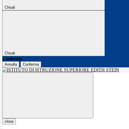
Chiudi
Chiudi
Conferma
Annulla
Conferma
close