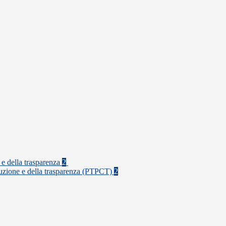
 e della trasparenza
2
rruzione e della trasparenza (PTPCT)
2